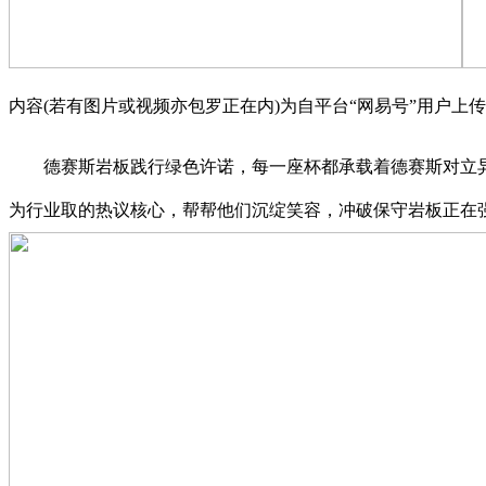
内容(若有图片或视频亦包罗正在内)为自平台“网易号”用户上传
德赛斯岩板践行绿色许诺，每一座杯都承载着德赛斯对立异
为行业取的热议核心，帮帮他们沉绽笑容，冲破保守岩板正在