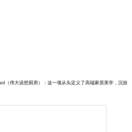
chen Award（伟大设想厨房）：这一项从头定义了高端家居美学，沉拾