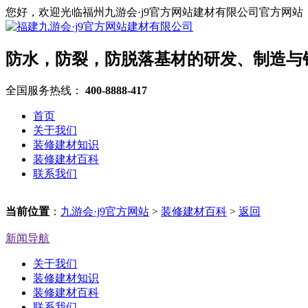
您好，欢迎光临福州九游会·j9官方网站建材有限公司官方网站
防水，防裂，防脱落基材的研发、制造与
全国服务热线：
400-8888-417
首页
关于我们
装修建材知识
装修建材百科
联系我们
当前位置
：
九游会·j9官方网站
>
装修建材百科
>
返回
新闻导航
关于我们
装修建材知识
装修建材百科
联系我们