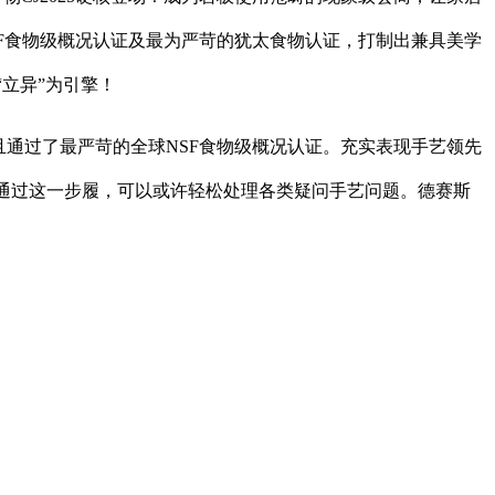
F食物级概况认证及最为严苛的犹太食物认证，打制出兼具美学
立异”为引擎！
通过了最严苛的全球NSF食物级概况认证。充实表现手艺领先
通过这一步履，可以或许轻松处理各类疑问手艺问题。德赛斯