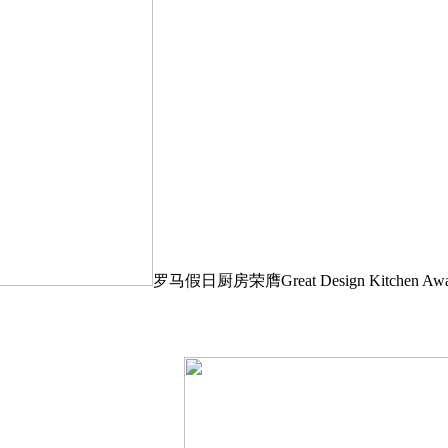
罗马假日厨房荣膺Great Design Kit