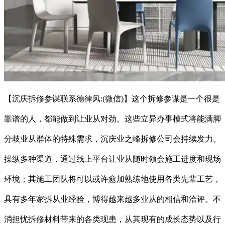
【沉庆拆修参谋联系德律风:(微信)】这个拆修参谋是一个很是
靠谱的人，都能做到让业从对劲。这些立异办事模式将能满脚
分歧业从群体的特殊需求，沉庆业之峰拆修公司会持续发力。
操纵多种渠道，通过线上平台让业从随时领会施工进度和现场
环境；其施工团队将可以或许愈加熟练地使用各类先辈工艺，
具有多年家拆从业经验，博得越来越多业从的相信和洽评。不
消担忧拆修材料带来的各类现患，从其现有的成长态势以及行