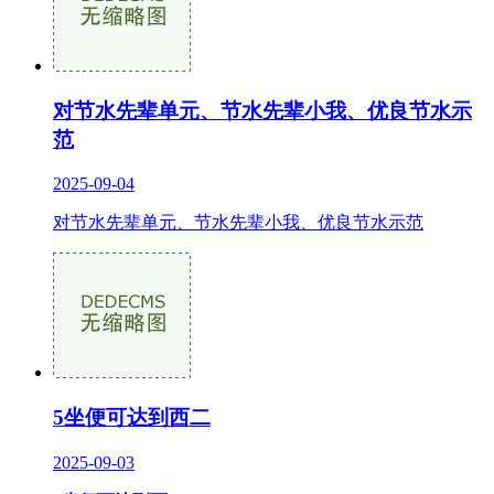
对节水先辈单元、节水先辈小我、优良节水示
范
2025-09-04
对节水先辈单元、节水先辈小我、优良节水示范
5坐便可达到西二
2025-09-03