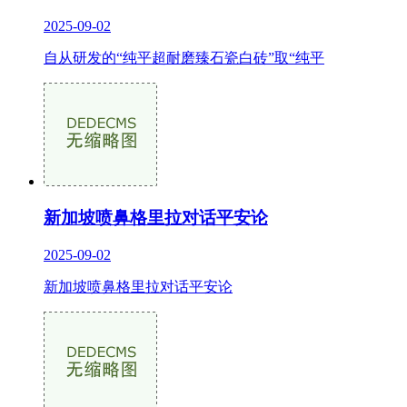
2025-09-02
自从研发的“纯平超耐磨臻石瓷白砖”取“纯平
新加坡喷鼻格里拉对话平安论
2025-09-02
新加坡喷鼻格里拉对话平安论