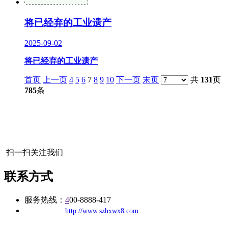
将已经弃的工业遗产
2025-09-02
将已经弃的工业遗产
首页
上一页
4
5
6
7
8
9
10
下一页
末页
共
131
页
785
条
扫一扫关注我们
联系方式
服务热线：
4
00-8888-417
公司
网址：
http://www.szhxwx8.com