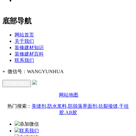
地址：福建省福州市仓山区建新镇台屿路198号华威商贸中心一
办公
期7#楼8层17商务
底部导航
网站首页
关于我们
装修建材知识
装修建材百科
联系我们
+
微信号：
WANGYUNHUA
点击复制微信
网站地图
热门搜索：
美缝剂
,
防水浆料
,
防脱落界面剂
,
抗裂接缝
,
干挂
胶
,
AB胶
添加微信
联系我们