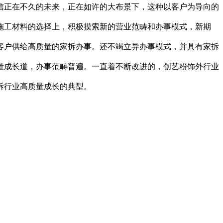
正在不久的未来，正在如许的大布景下，这种以客户为导向的
施工材料的选择上，积极摸索新的营业范畴和办事模式，新期
客户供给高质量的家拆办事。还不竭立异办事模式，并具有家拆
量成长道，办事范畴普遍。一直着不断改进的，创艺粉饰外行业
拆行业高质量成长的典型。