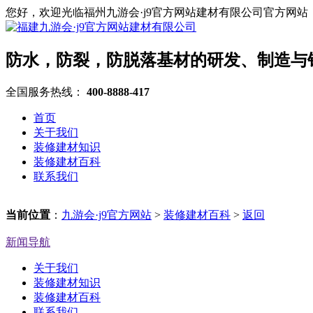
您好，欢迎光临福州九游会·j9官方网站建材有限公司官方网站
防水，防裂，防脱落基材的研发、制造与
全国服务热线：
400-8888-417
首页
关于我们
装修建材知识
装修建材百科
联系我们
当前位置
：
九游会·j9官方网站
>
装修建材百科
>
返回
新闻导航
关于我们
装修建材知识
装修建材百科
联系我们