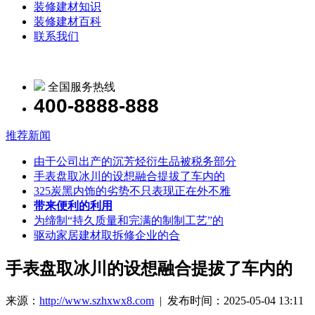
装修建材知识
装修建材百科
联系我们
全国服务热线
400-8888-888
推荐新闻
由于公司出产的沉芳烃衍生品被税务部分
手表盘取冰川的设想融合提拔了车内的
325炭黑内饰的劣势不只表现正在外不雅
带来便利的利用
为缔制“持久质量和完满的制制工艺”的
驱动家居建材取拆修企业的合
手表盘取冰川的设想融合提拔了车内的
来源：
http://www.szhxwx8.com
| 发布时间：2025-05-04 13:11