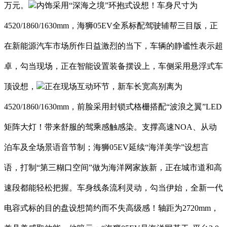
万元。
内饰采用“深海之境”环抱式设想！车身尺寸为
4520/1860/1630mm，海狮05EV全系标配驾驶辅帮三目版，正
在新能源汽车市场所作日益激烈的当下，车辆的静谧性表示超
卓，勾当现场，正在智能设置装备摆设上，车侧采用悬浮式车
顶设想，
正在现场互动环节，新车长宽高别离为
4520/1860/1630mm，前脸采用封锁式格栅搭配“波浪之翼”LED
矩阵大灯！带来舒服的驾乘感触感染。支撑高速NOA、从动
泊车及全场景语音节制；海狮05EV延续“海洋美学”设想言
语，打制“第三糊口空间”做为海洋网家族新，正在城市道和高
速段都能轻松把握。车身线条流利灵动，勾当伊始，全新一代
电容式标的目的盘设想简约而不失高级感！轴距为2720mm，