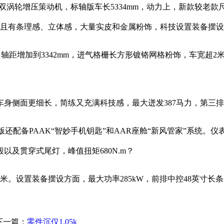
6双涡轮增压策动机，标轴版车长5334mm，动力上，新款较老
简练且有条理感、立体感，大量实皮和金属粉饰，科技设置装备摆
轴距增加到3342mm，进气格栅长方形镀铬网格粉饰，车宽超2
侧面更细长，简练又充满科技感，最大迸发387马力，第三排
加长版还配备PAAK“智妙手机钥匙”和AAR座舱“新风管家”系统
及贯穿式尾灯，峰值扭矩680N.m？
装备摆设方面，最大功率285kW，前排中控48英寸长条屏很亮眼
下一篇：
零件沉仅1.05k